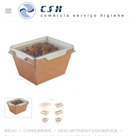
Skip
to
content
INÍCIO
/
CONSUMÍVEIS
/
DESCARTÁVEIS FOODSERVICE
/