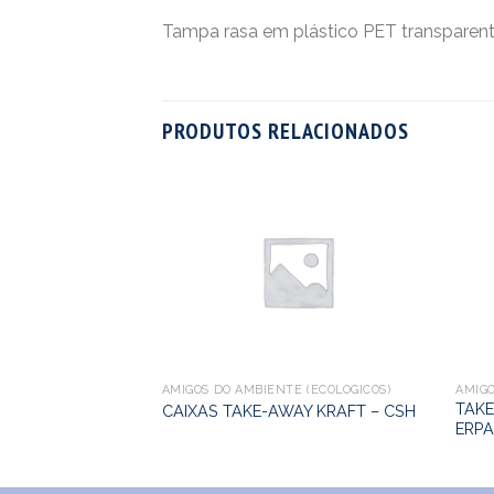
Tampa rasa em plástico PET transparent
PRODUTOS RELACIONADOS
E (ECOLÓGICOS)
FT C/TAMPA
L
AMIGOS DO AMBIENTE (ECOLÓGICOS)
AMIGO
TAKE
CAIXAS TAKE-AWAY KRAFT – CSH
ERPA