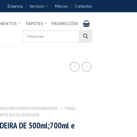
Empresa
Serviços
Marcas
Contactos
AMENTOS
TAPETES
PROMOÇÕES
DESCARTÁVEIS FOODSERVICE
/
TAKE-
NTE (ECOLÓGICOS)
DEIRA DE 500ml;700ml e