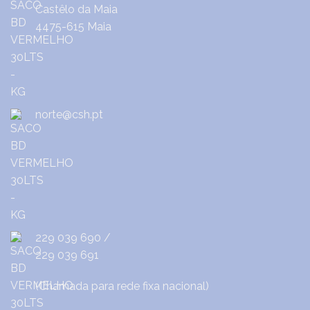
Castêlo da Maia
4475-615 Maia
norte@csh.pt
229 039 690
/
229 039 691
(Chamada para rede fixa nacional)