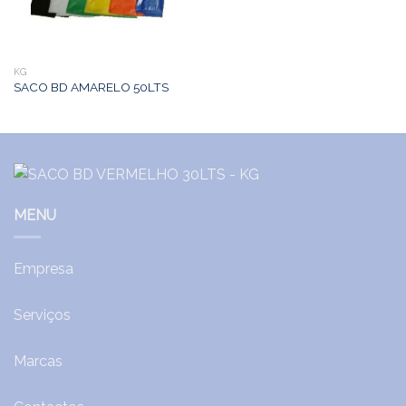
KG
SACO BD AMARELO 50LTS
MENU
Empresa
Serviços
Marcas