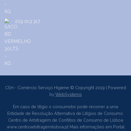
229 013 317
CSH - Comércio Serviço Higiene © Copyright 2019 | Powered
by
WebSystems
Em caso de litígio o consumidor pode recorrer a uma
Entidade de Resolução Alternativa de Litígios de Consumo.
Centro de Arbitragem de Conflitos de Consumo de Lisboa
www.centroarbitragemlisboa.pt
Mais informações em Portal