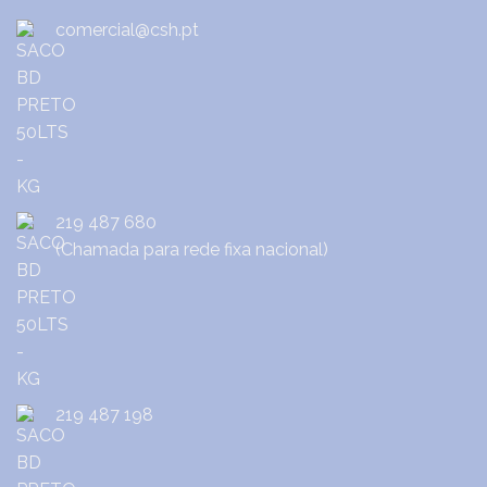
comercial@csh.pt
219 487 680
(Chamada para rede fixa nacional)
219 487 198