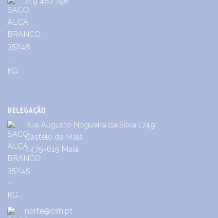
219 487 198
DELEGAÇÃO
Rua Augusto Nogueira da Silva 1749
Castêlo da Maia
4475-615 Maia
norte@csh.pt