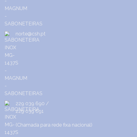
norte@csh.pt
229 039 690
/
229 039 691
(Chamada para rede fixa nacional)