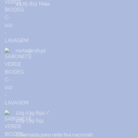
4475-615 Maia
norte@csh.pt
229 039 690
/
229 039 691
(Chamada para rede fixa nacional)