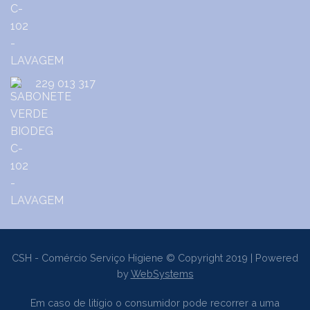
229 013 317
CSH - Comércio Serviço Higiene © Copyright 2019 | Powered
by
WebSystems
Em caso de litígio o consumidor pode recorrer a uma