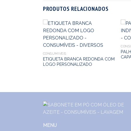
PRODUTOS RELACIONADOS
CONS
PALH
CONSUMÍVEIS
CAPA
NCO Antigordura
ETIQUETA BRANCA REDONDA COM
(300un)
LOGO PERSONALIZADO
MENU