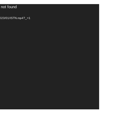
 not found
s/2023/01/ISTN.mp4?_=1