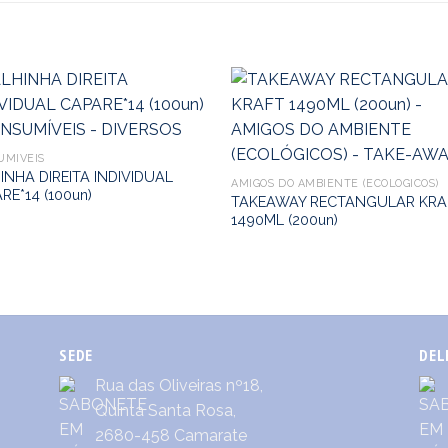
UMÍVEIS
INHA DIREITA INDIVIDUAL
AMIGOS DO AMBIENTE (ECOLÓGICOS)
RE*14 (100un)
TAKEAWAY RECTANGULAR KRA
1490ML (200un)
SEDE
DEL
Rua das Oliveiras nº18,
Quinta Santa Rosa,
2680-458 Camarate