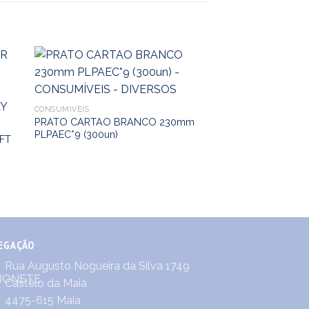
CONSUMÍVEIS
PRATO CARTAO BRANCO 230mm
PLPAEC*9 (300un)
FT
EGAÇÃO
Rua Augusto Nogueira da Silva 1749
Castêlo da Maia
4475-615 Maia