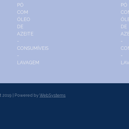
t 2019 | Powered by
WebSystems
er a uma Entidade de Resolução Alternativa de Litígios de Consum
sumo de Lisboa
www.centroarbitragemlisboa.pt
Mais informações e