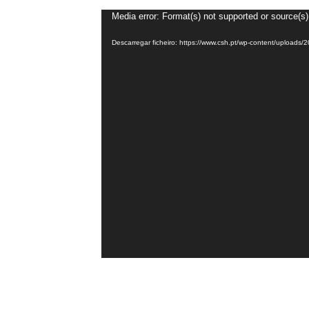
Reprodutor
Media error: Format(s) not supported or source(s)
de
Descarregar ficheiro: https://www.csh.pt/wp-content/upload
vídeo