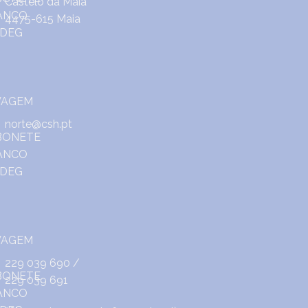
Castêlo da Maia
4475-615 Maia
norte@csh.pt
229 039 690
/
229 039 691