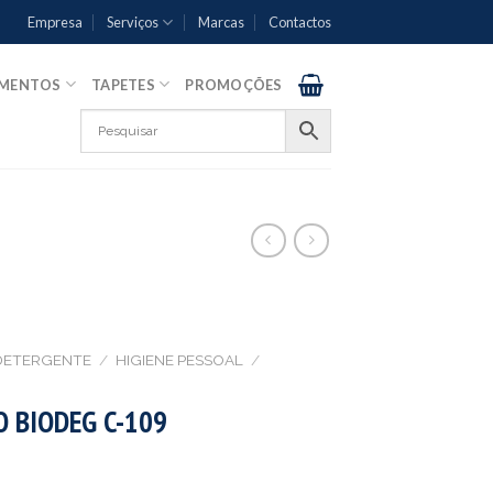
Empresa
Serviços
Marcas
Contactos
AMENTOS
TAPETES
PROMOÇÕES
DETERGENTE
/
HIGIENE PESSOAL
/
 BIODEG C-109