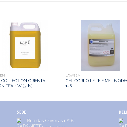
GEM
LAVAGEM
 COLLECTION ORIENTAL
GEL CORPO LEITE E MEL BIODE
N TEA HW (5Lts)
126
SEDE
DEL
Rua das Oliveiras nº18,