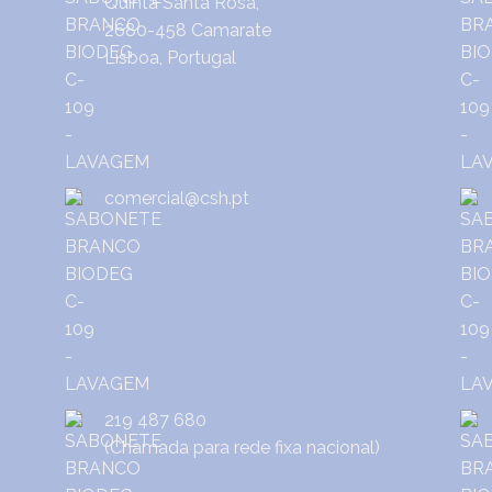
Quinta Santa Rosa,
2680-458 Camarate
Lisboa, Portugal
comercial@csh.pt
219 487 680
(Chamada para rede fixa nacional)