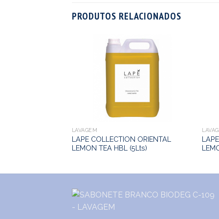
PRODUTOS RELACIONADOS
N ORIENTAL
 (300ml)
LAVAGEM
LAVA
LAPE COLLECTION ORIENTAL
LAPE
LEMON TEA HBL (5Lts)
LEMO