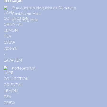
DELEGAÇÃO
Rua Augusto Nogueira da Silva 1749
Castêlo da Maia
4475-615 Maia
norte@csh.pt