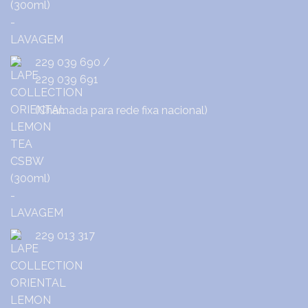
229 039 690
/
229 039 691
(Chamada para rede fixa nacional)
229 013 317