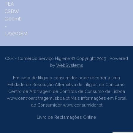
CSH - Comércio Serviço Higiene © Copyright 2019 | Powered
by
WebSystems
Em caso de litígio o consumidor pode recorrer a uma
Entidade de Resolução Alternativa de Litígios de Consumo.
Centro de Arbitragem de Conflitos de Consumo de Lisboa
www.centroarbitragemlisboa.pt
Mais informações em Portal
do Consumidor
www.consumidor.pt
Livro de Reclamações Online