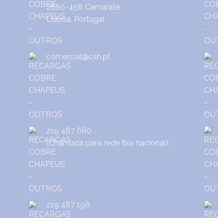
2680-458 Camarate
Lisboa, Portugal
comercial@csh.pt
219 487 680
(Chamada para rede fixa nacional)
219 487 198