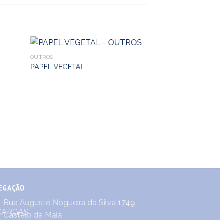
OUTROS
PAPEL VEGETAL
OUTROS
RECARGA SAQUE
EGAÇÃO
Rua Augusto Nogueira da Silva 1749
Castêlo da Maia