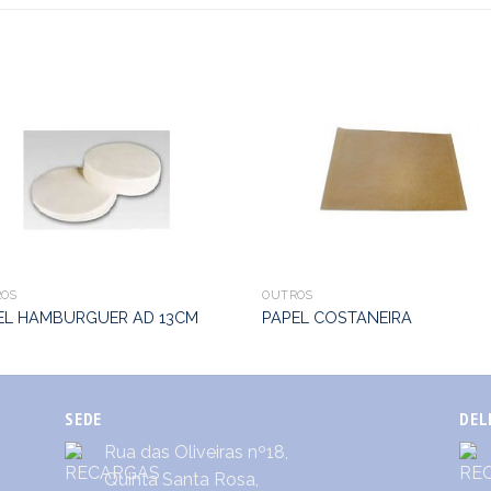
OS
OUTROS
EL HAMBURGUER AD 13CM
PAPEL COSTANEIRA
SEDE
DEL
Rua das Oliveiras nº18,
Quinta Santa Rosa,