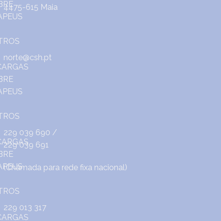
4475-615 Maia
norte@csh.pt
229 039 690
/
229 039 691
(Chamada para rede fixa nacional)
229 013 317