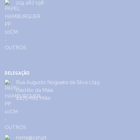
219 487 198
DELEGAÇÃO
Rua Augusto Nogueira da Silva 1749
Castêlo da Maia
4475-615 Maia
norte@csh.pt