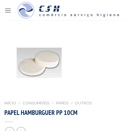
Skip
to
content
INÍCIO
/
CONSUMÍVEIS
/
PAPEIS
/
OUTROS
PAPEL HAMBURGUER PP 10CM