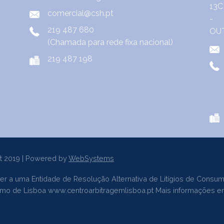
comercial@csh.pt
219 487 680
(Chamada para rede fixa nacional)
219 487 198
t 2019 | Powered by
WebSystems
er a uma Entidade de Resolução Alternativa de Litígios de Consum
sumo de Lisboa
www.centroarbitragemlisboa.pt
Mais informações e