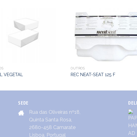
OS
OUTROS
L VEGETAL
REC NEAT-SEAT 125 F
SEDE
DEL
Rua das Oliveiras nº18,
Quinta Santa Rosa,
2680-458 Camarate
Lisboa, Portugal