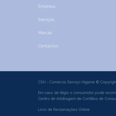
Empresa
Serviços
Marcas
Contactos
CSH - Comércio Serviço Higiene © Copyrigh
Em caso de litígio o consumidor pode recorr
Centro de Arbitragem de Conflitos de Con
Livro de Reclamações Online