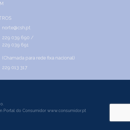
norte@csh.pt
229 039 690
/
229 039 691
(Chamada para rede fixa nacional)
229 013 317
o.
m Portal do Consumidor
www.consumidor.pt