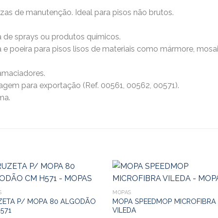
as de manutenção. Ideal para pisos não brutos.
a de sprays ou produtos químicos.
a e poeira para pisos lisos de materiais como mármore, mosaic
amaciadores.
gem para exportação (Ref. 00561, 00562, 00571).
ma.
S
MOPAS
ZETA P/ MOPA 80 ALGODÃO
MOPA SPEEDMOP MICROFIBRA
571
VILEDA