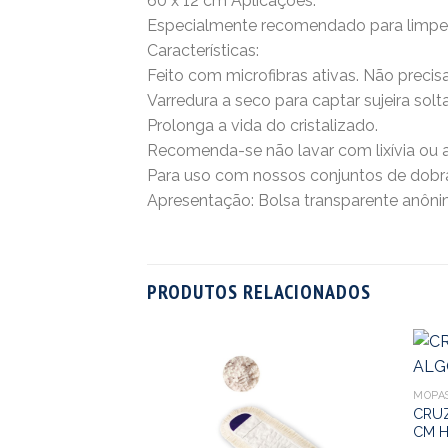
60 x 12 cm Aplicações:
Especialmente recomendado para limpez
Características:
Feito com microfibras ativas. Não precis
Varredura a seco para captar sujeira solt
Prolonga a vida do cristalizado.
Recomenda-se não lavar com lixívia ou 
Para uso com nossos conjuntos de dobra
Apresentação: Bolsa transparente anôni
PRODUTOS RELACIONADOS
MOPA
PA ALGODÃO 60
CRU
CM H