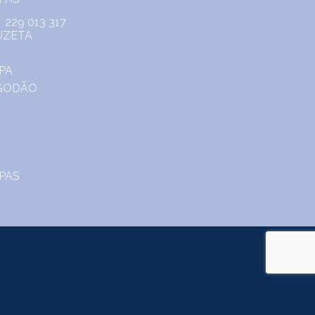
229 013 317
o.
m Portal do Consumidor
www.consumidor.pt