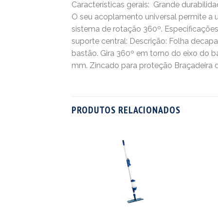
Características gerais:  Grande durabili
O seu acoplamento universal permite a u
sistema de rotação 360º. Especificações t
suporte central: Descrição: Folha decap
bastão. Gira 360º em torno do eixo do ba
mm. Zincado para proteção Braçadeira d
PRODUTOS RELACIONADOS
EM 50