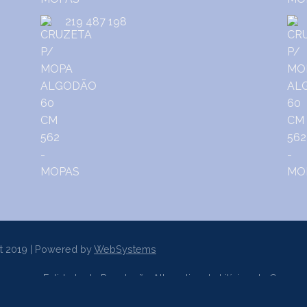
219 487 198
t 2019 | Powered by
WebSystems
er a uma Entidade de Resolução Alternativa de Litígios de Consum
sumo de Lisboa
www.centroarbitragemlisboa.pt
Mais informações e