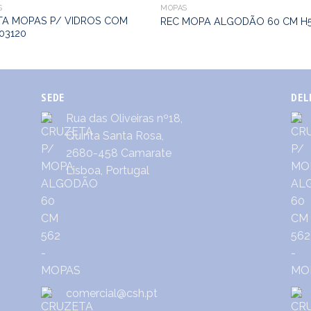
S
MOPAS
TA MOPAS P/ VIDROS COM
REC MOPA ALGODÃO 60 CM H
03120
SEDE
DEL
Rua das Oliveiras nº18,
Quinta Santa Rosa,
2680-458 Camarate
Lisboa, Portugal
comercial@csh.pt