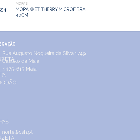
MOPAS
MOPA WET THERRY MICROFIBRA
554
40CM
EGAÇÃO
Rua Augusto Nogueira da Silva 1749
Castêlo da Maia
4475-615 Maia
norte@csh.pt