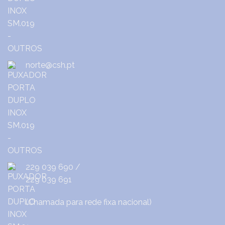
norte@csh.pt
229 039 690
/
229 039 691
(Chamada para rede fixa nacional)