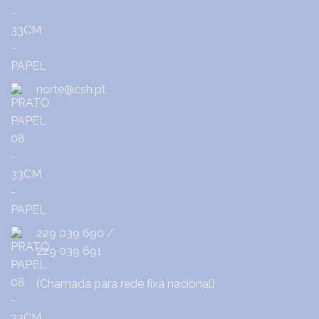
norte@csh.pt
229 039 690
/
229 039 691
(Chamada para rede fixa nacional)