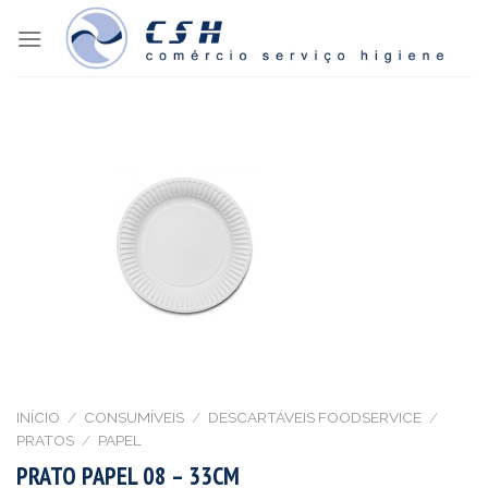
Skip
to
content
INÍCIO
/
CONSUMÍVEIS
/
DESCARTÁVEIS FOODSERVICE
/
PRATOS
/
PAPEL
PRATO PAPEL 08 – 33CM