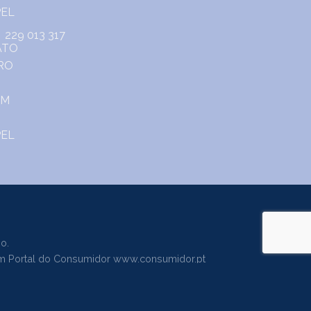
229 013 317
o.
m Portal do Consumidor
www.consumidor.pt