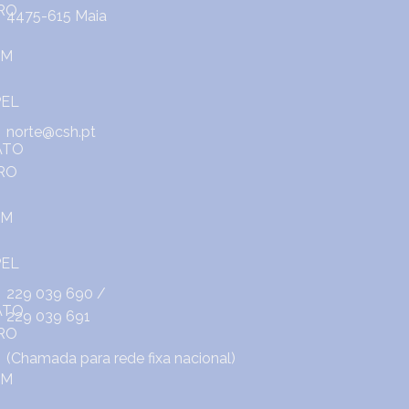
4475-615 Maia
norte@csh.pt
229 039 690
/
229 039 691
(Chamada para rede fixa nacional)