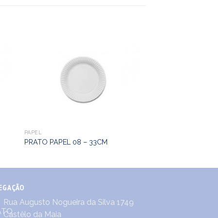
PAPEL
PRATO PAPEL 08 – 33CM
EGAÇÃO
Rua Augusto Nogueira da Silva 1749
Castêlo da Maia