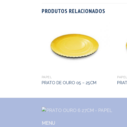
PRODUTOS RELACIONADOS
 05 – 25CM
PAPEL
PAPE
PRATO DE OURO 05 – 25CM
PRAT
MENU