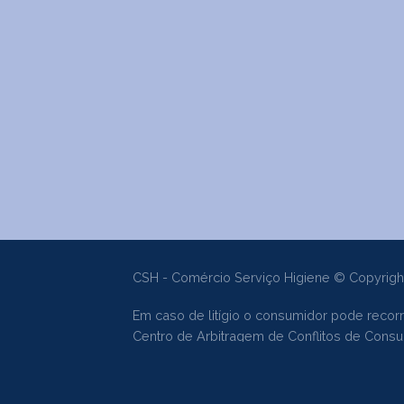
CSH - Comércio Serviço Higiene © Copyrigh
Em caso de litígio o consumidor pode recorr
Centro de Arbitragem de Conflitos de Con
Livro de Reclamações Online