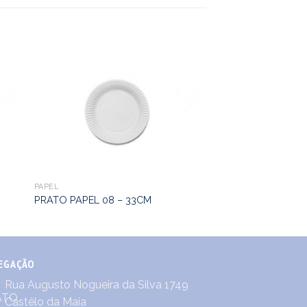
PAPEL
PRATO PAPEL 08 – 33CM
EGAÇÃO
Rua Augusto Nogueira da Silva 1749
Castêlo da Maia