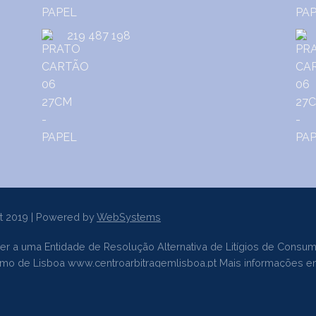
219 487 198
t 2019 | Powered by
WebSystems
er a uma Entidade de Resolução Alternativa de Litígios de Consum
sumo de Lisboa
www.centroarbitragemlisboa.pt
Mais informações e