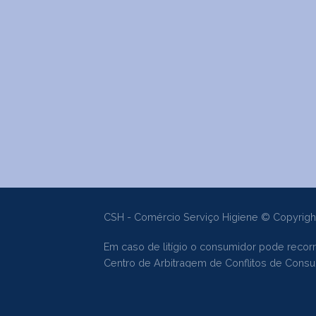
CSH - Comércio Serviço Higiene © Copyrigh
Em caso de litígio o consumidor pode recorr
Centro de Arbitragem de Conflitos de Con
Livro de Reclamações Online