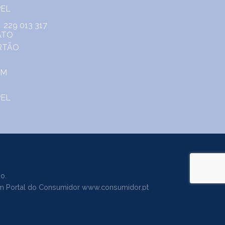
229 013 317
o.
m Portal do Consumidor
www.consumidor.pt