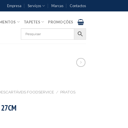
Empresa
Serviços
Marcas
Contactos
AMENTOS
TAPETES
PROMOÇÕES
DESCARTÁVEIS FOODSERVICE
/
PRATOS
 27CM