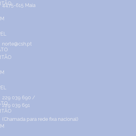
4475-615 Maia
norte@csh.pt
229 039 690
/
229 039 691
(Chamada para rede fixa nacional)