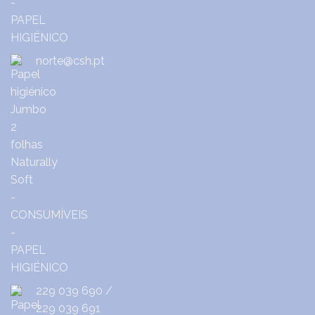
norte@csh.pt
229 039 690
/
229 039 691