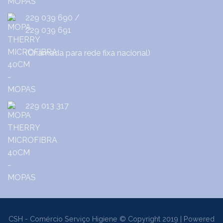
229 039 690
/
229 039 691
(Chamada para rede fixa nacional)
229 013 317
CSH - Comércio Serviço Higiene © Copyright 2019 | Powered