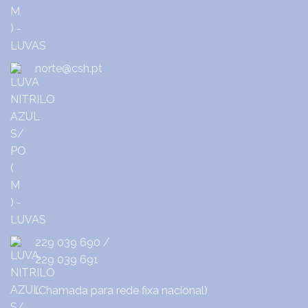
norte@csh.pt
229 039 690
/
229 039 691
(Chamada para rede fixa nacional)