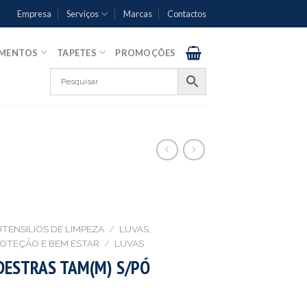
Empresa
Serviços
Marcas
Contactos
AMENTOS
TAPETES
PROMOÇÕES
UTENSILIOS DE LIMPEZA
/
LUVAS,
ROTEÇÃO E BEM ESTAR
/
LUVAS
DESTRAS TAM(M) S/PÓ