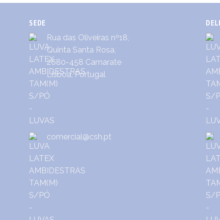
SEDE
DEL
Rua das Oliveiras nº18,
Quinta Santa Rosa,
2680-458 Camarate
Lisboa, Portugal
comercial@csh.pt