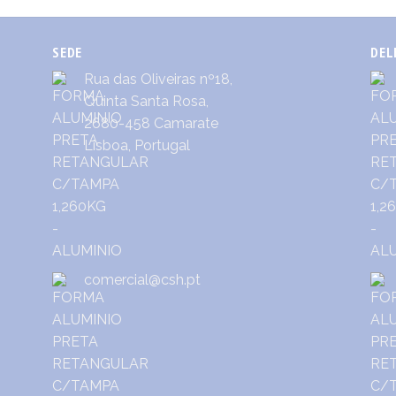
SEDE
DEL
Rua das Oliveiras nº18,
Quinta Santa Rosa,
2680-458 Camarate
Lisboa, Portugal
comercial@csh.pt