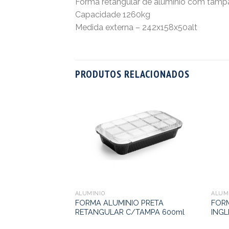
Forma retangular de aluminio com tampa
Capacidade 1260kg
Medida externa – 242x158x50alt
PRODUTOS RELACIONADOS
O PRETA
TAMPA 2,1KG
ALUMINIO
ALUM
FORMA ALUMINIO PRETA
FOR
RETANGULAR C/TAMPA 600ml
INGL