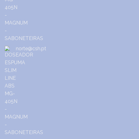
norte@csh.pt