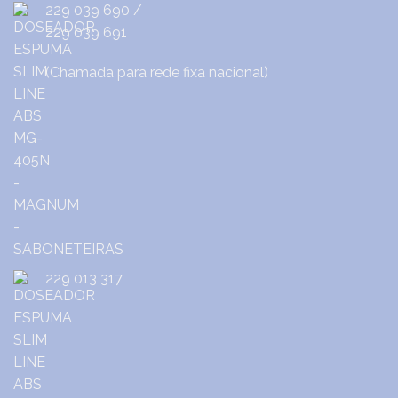
229 039 690
/
229 039 691
(Chamada para rede fixa nacional)
229 013 317