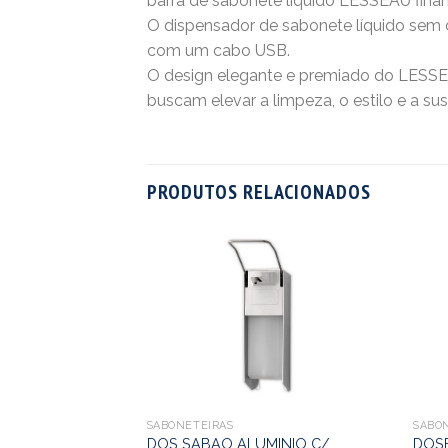
barra de sabonete líquido LESSEAU fina
O dispensador de sabonete líquido sem 
com um cabo USB.
O design elegante e premiado do LESSE
buscam elevar a limpeza, o estilo e a sus
PRODUTOS RELACIONADOS
ABONETE DE
Ó
SABONETEIRAS
SABO
DOS SABAO ALUMINIO C/
DOS