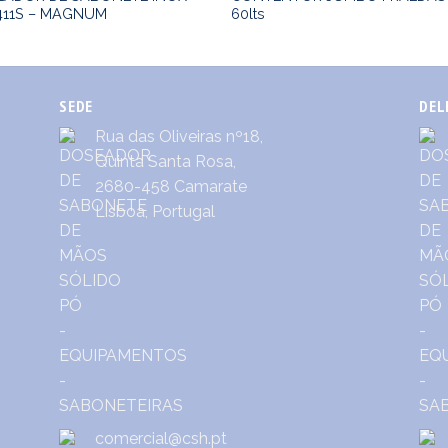
411S – MAGNUM
60lts
SEDE
DEL
Rua das Oliveiras nº18,
Quinta Santa Rosa,
2680-458 Camarate
Lisboa, Portugal
comercial@csh.pt