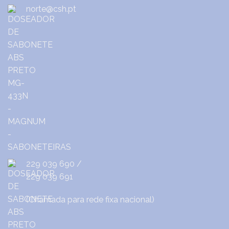
norte@csh.pt
229 039 690
/
229 039 691
(Chamada para rede fixa nacional)