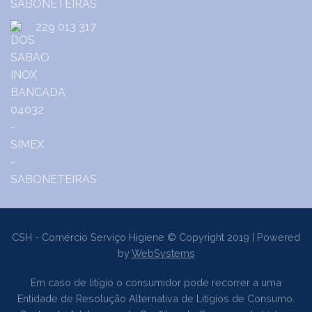
229 013 317
CSH - Comércio Serviço Higiene © Copyright 2019 | Powered
by
WebSystems
Em caso de litígio o consumidor pode recorrer a uma
Entidade de Resolução Alternativa de Litígios de Consumo.