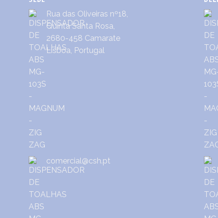
Rua das Oliveiras nº18,
Quinta Santa Rosa,
2680-458 Camarate
Lisboa, Portugal
comercial@csh.pt