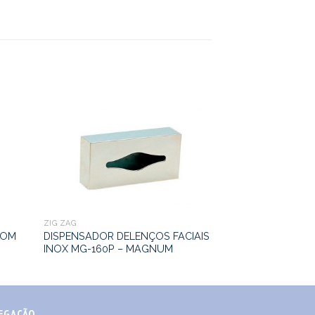
ZIG ZAG
ZIG ZAG
COM
DISPENSADOR DELENÇOS FACIAIS
DISPENSADOR D
INOX MG-160P – MAGNUM
ABS MG-109V –
EGAÇÃO