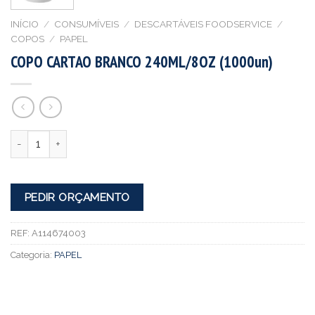
INÍCIO
/
CONSUMÍVEIS
/
DESCARTÁVEIS FOODSERVICE
/
COPOS
/
PAPEL
COPO CARTAO BRANCO 240ML/8OZ (1000un)
Quantidade
PEDIR ORÇAMENTO
REF:
A114674003
Categoria:
PAPEL