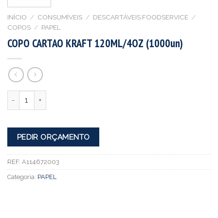
INÍCIO
/
CONSUMÍVEIS
/
DESCARTÁVEIS FOODSERVICE
/
COPOS
/
PAPEL
COPO CARTAO KRAFT 120ML/4OZ (1000un)
Quantidade
PEDIR ORÇAMENTO
REF:
A114672003
Categoria:
PAPEL