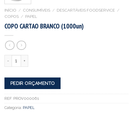
INÍCIO
/
CONSUMÍVEIS
/
DESCARTÁVEIS FOODSERVICE
/
COPOS
/
PAPEL
COPO CARTAO BRANCO (1000un)
Quantidade
PEDIR ORÇAMENTO
REF:
PROV000061
Categoria:
PAPEL