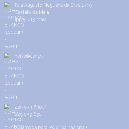
Rua Augusto Nogueira da Silva 1749
Castêlo da Maia
4475-615 Maia
norte@csh.pt
229 039 690
/
229 039 691
(Chamada para rede fixa nacional)