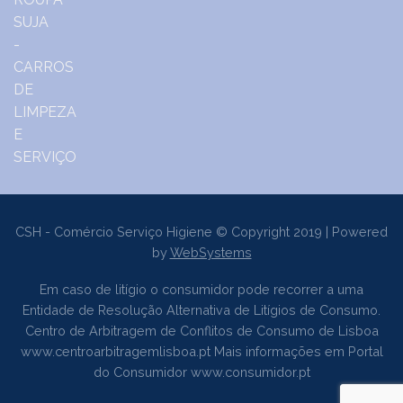
CSH - Comércio Serviço Higiene © Copyright 2019 | Powered
by
WebSystems
Em caso de litígio o consumidor pode recorrer a uma
Entidade de Resolução Alternativa de Litígios de Consumo.
Centro de Arbitragem de Conflitos de Consumo de Lisboa
www.centroarbitragemlisboa.pt
Mais informações em Portal
do Consumidor
www.consumidor.pt