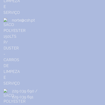
norte@csh.pt
229 039 690
/
229 039 691