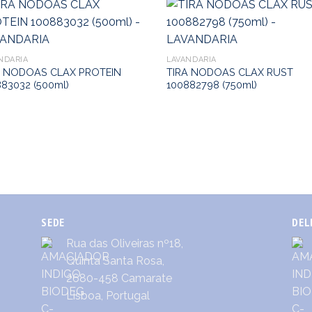
NDARIA
LAVANDARIA
A NODOAS CLAX PROTEIN
TIRA NODOAS CLAX RUST
83032 (500ml)
100882798 (750ml)
SEDE
DEL
Rua das Oliveiras nº18,
Quinta Santa Rosa,
2680-458 Camarate
Lisboa, Portugal