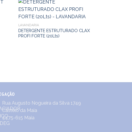
LAVANDARIA
DETERGENTE ESTRUTURADO CLAX
PROFI FORTE (20Lts)
LAVANDARIA
BRANQUEADOR 
4KL5 (20Lts)
EGAÇÃO
Rua Augusto Nogueira da Silva 1749
Castêlo da Maia
4475-615 Maia