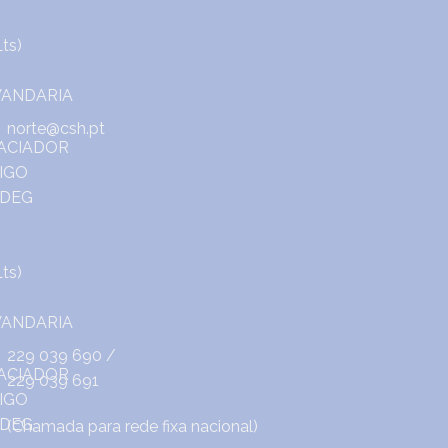
norte@csh.pt
229 039 690
/
229 039 691
(Chamada para rede fixa nacional)