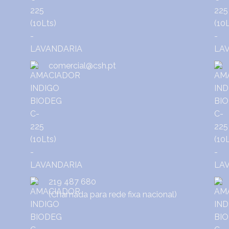
comercial@csh.pt
219 487 680
(Chamada para rede fixa nacional)