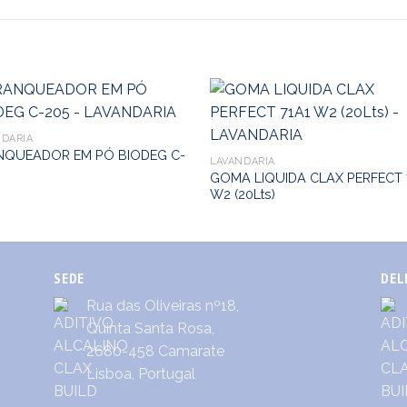
NDARIA
NQUEADOR EM PÓ BIODEG C-
LAVANDARIA
GOMA LIQUIDA CLAX PERFECT 
W2 (20Lts)
SEDE
DEL
Rua das Oliveiras nº18,
Quinta Santa Rosa,
2680-458 Camarate
Lisboa, Portugal