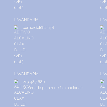
comercial@csh.pt
219 487 680
(Chamada para rede fixa nacional)