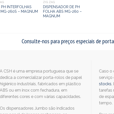
ZAG
ZIG ZAG
P PH INTERFOLHAS
DISPENSADOR DE PH
 MG-260S – MAGNUM
FOLHA ABS MG-260 –
MAGNUM
Consulte-nos para preços especiais de porta
A CSH é uma empresa portuguesa que se
Caso o 
dedica a comercializar porta-rolos de papel
serviço
higiénico industriais, fabricados em plástico
stocks
,
ABS ou em inox com fechadura, em
tarefas 
diferentes cores e com várias capacidades.
de espa
tempo.
Os dispensadores Jumbo são indicados