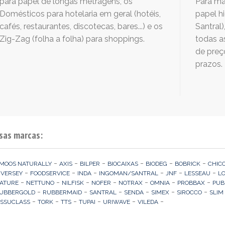
para papel de longas metragens, os
Para ma
Domésticos para hotelaria em geral (hotéis,
papel hi
cafés, restaurantes, discotecas, bares...) e os
Santral
Zig-Zag (folha a folha) para shoppings.
todas a
de preç
prazos.
sas marcas:
-
-
-
-
-
-
MOOS NATURALLY
AXIS
BILPER
BIOCAIXAS
BIODEG
BOBRICK
CHIC
-
-
-
-
-
-
IVERSEY
FOODSERVICE
INDA
INGOMAN/SANTRAL
JNF
LESSEAU
L
-
-
-
-
-
-
-
ATURE
NETTUNO
NILFISK
NOFER
NOTRAX
OMNIA
PROBBAX
PUB
-
-
-
-
-
-
UBBERGOLD
RUBBERMAID
SANTRAL
SENDA
SIMEX
SIROCCO
SLIM
-
-
-
-
-
-
ISSUCLASS
TORK
TTS
TUPAI
URIWAVE
VILEDA