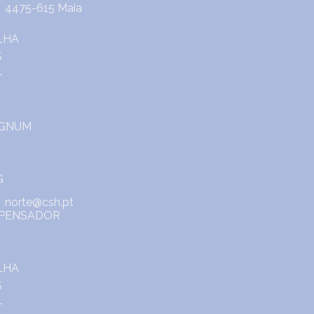
4475-615 Maia
norte@csh.pt