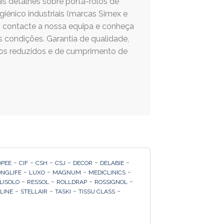
is detalhes sobre porta-rolos de
giénico industriais (marcas Simex e
), contacte a nossa equipa e conheça
s condições. Garantia de qualidade,
os reduzidos e de cumprimento de
-
-
-
-
-
-
OPEE
CIF
CSH
CSJ
DECOR
DELABIE
-
-
-
-
ONGLIFE
LUXO
MAGNUM
MEDICLINICS
-
-
-
-
LISOLO
RESSOL
ROLLDRAP
ROSSIGNOL
-
-
-
-
 LINE
STELLAIR
TASKI
TISSU CLASS