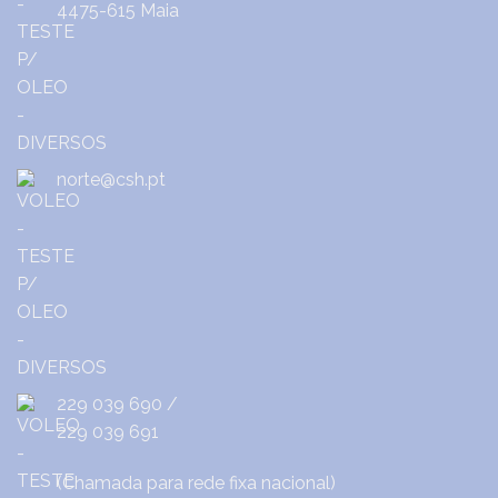
4475-615 Maia
norte@csh.pt
229 039 690
/
229 039 691
(Chamada para rede fixa nacional)