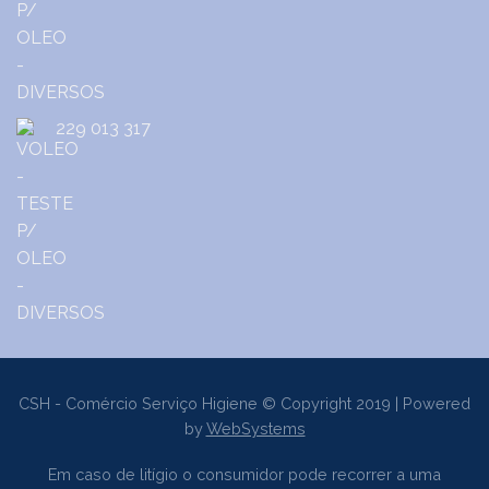
229 013 317
CSH - Comércio Serviço Higiene © Copyright 2019 | Powered
by
WebSystems
Em caso de litígio o consumidor pode recorrer a uma