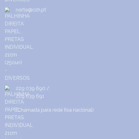
norte@csh.pt
229 039 690
/
229 039 691
(Chamada para rede fixa nacional)