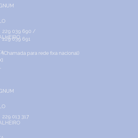
229 039 690
/
229 039 691
(Chamada para rede fixa nacional)
229 013 317