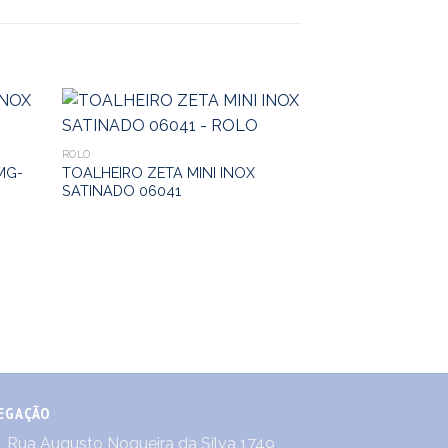
ROLO
MG-
TOALHEIRO ZETA MINI INOX
SATINADO 06041
ROLO
TOALHEIRO CO
NAV – MAGNUM
EGAÇÃO
Rua Augusto Nogueira da Silva 1749