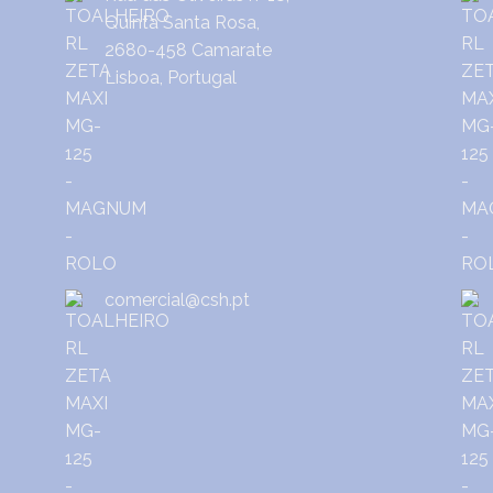
Quinta Santa Rosa,
2680-458 Camarate
Lisboa, Portugal
comercial@csh.pt