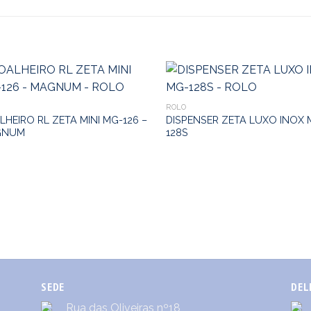
ROLO
LHEIRO RL ZETA MINI MG-126 –
DISPENSER ZETA LUXO INOX 
GNUM
128S
SEDE
DEL
Rua das Oliveiras nº18,