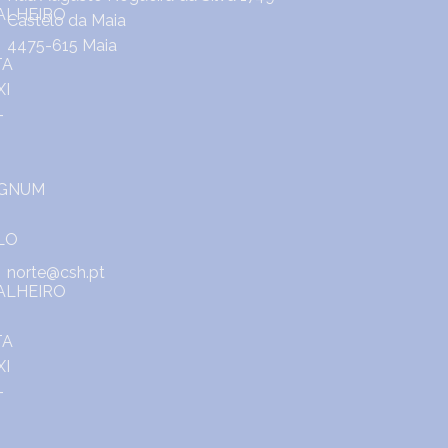
Castêlo da Maia
4475-615 Maia
norte@csh.pt