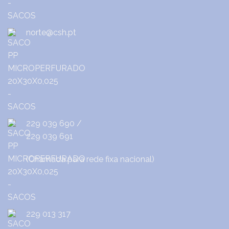
norte@csh.pt
229 039 690
/
229 039 691
(Chamada para rede fixa nacional)
229 013 317