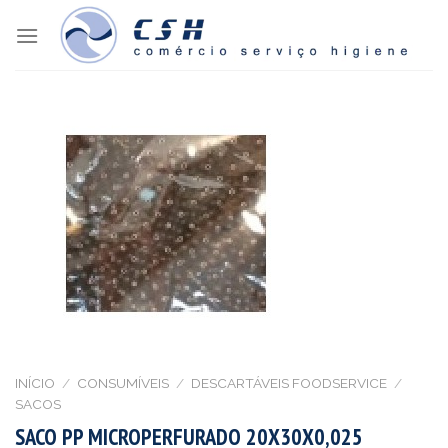
Skip
to
content
INÍCIO
/
CONSUMÍVEIS
/
DESCARTÁVEIS FOODSERVICE
/
SACOS
SACO PP MICROPERFURADO 20X30X0,025