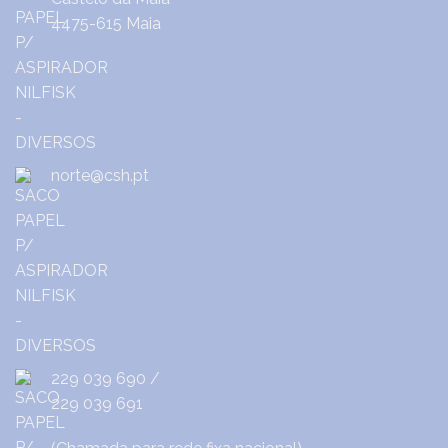
4475-615 Maia
norte@csh.pt
229 039 690
/
229 039 691