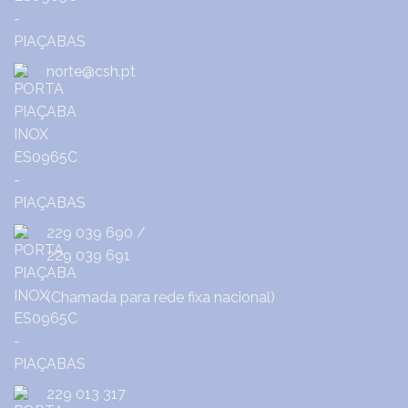
norte@csh.pt
229 039 690
/
229 039 691
(Chamada para rede fixa nacional)
229 013 317