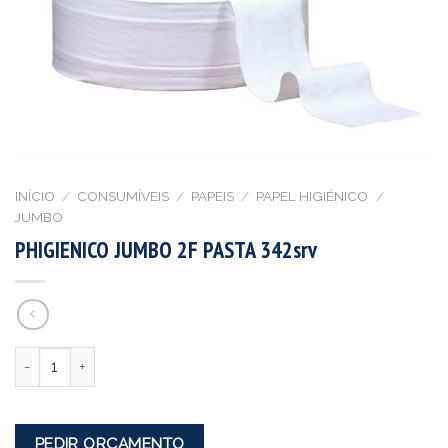
INÍCIO
/
CONSUMÍVEIS
/
PAPEIS
/
PAPEL HIGIÉNICO
/
JUMBO
PHIGIENICO JUMBO 2F PASTA 342srv
Quantidade
PEDIR ORÇAMENTO