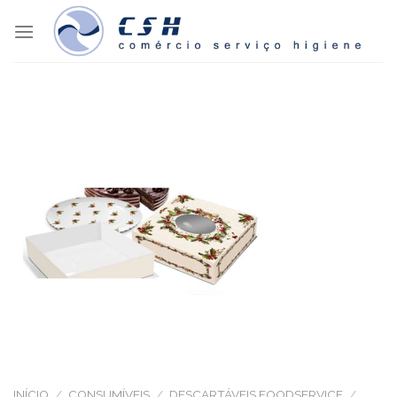
Skip
to
content
INÍCIO
/
CONSUMÍVEIS
/
DESCARTÁVEIS FOODSERVICE
/