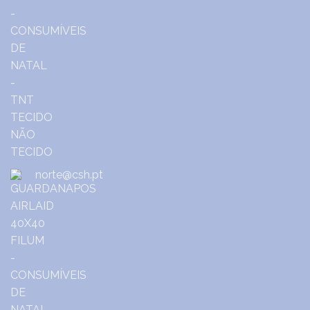
norte@csh.pt