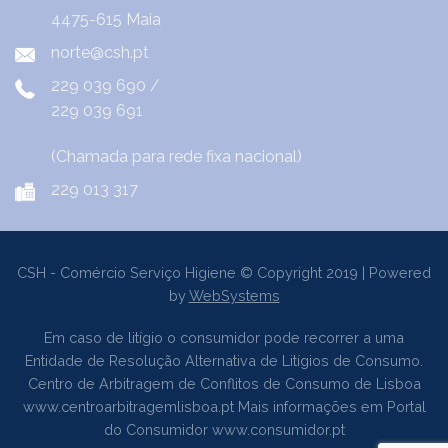
4475-615 Maia
norte@csh.pt
229 039 690
/
229 039 691
(Chamada para rede fixa nacional)
229 013 317
CSH - Comércio Serviço Higiene © Copyright 2019 | Powered
by
WebSystems
Em caso de litígio o consumidor pode recorrer a uma
Entidade de Resolução Alternativa de Litígios de Consumo.
Centro de Arbitragem de Conflitos de Consumo de Lisboa
www.centroarbitragemlisboa.pt
Mais informações em Portal
do Consumidor
www.consumidor.pt