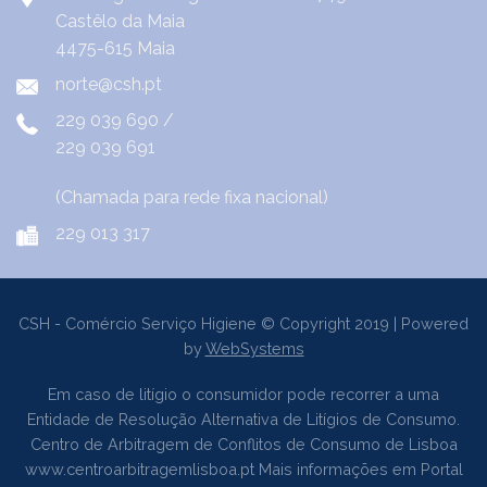
Castêlo da Maia
4475-615 Maia
norte@csh.pt
229 039 690
/
229 039 691
(Chamada para rede fixa nacional)
229 013 317
CSH - Comércio Serviço Higiene © Copyright 2019 | Powered
by
WebSystems
Em caso de litígio o consumidor pode recorrer a uma
Entidade de Resolução Alternativa de Litígios de Consumo.
Centro de Arbitragem de Conflitos de Consumo de Lisboa
www.centroarbitragemlisboa.pt
Mais informações em Portal