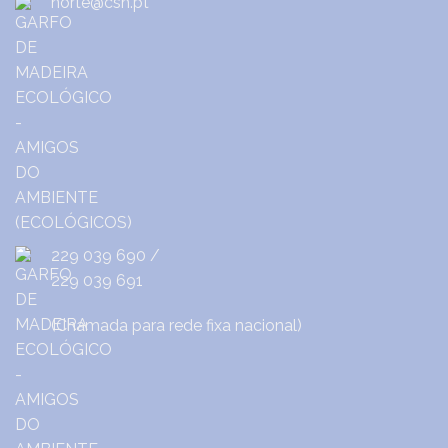
norte@csh.pt
229 039 690
/
229 039 691
(Chamada para rede fixa nacional)