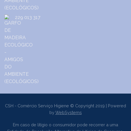
229 013 317
CSH - Comércio Serviço Higiene © Copyright 2019 | Powered
by
WebSystems
Em caso de litígio o consumidor pode recorrer a uma