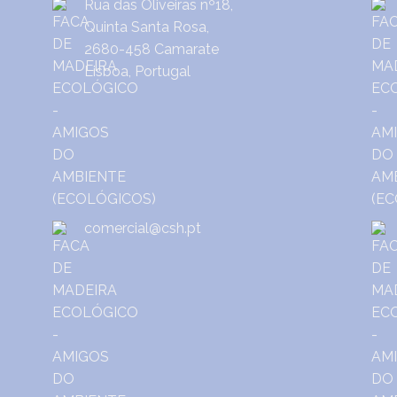
Rua das Oliveiras nº18,
Quinta Santa Rosa,
2680-458 Camarate
Lisboa, Portugal
comercial@csh.pt