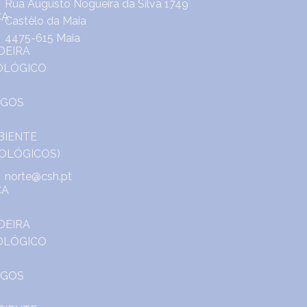
Rua Augusto Nogueira da Silva 1749
Castêlo da Maia
4475-615 Maia
norte@csh.pt